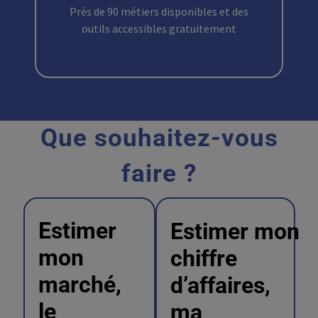
Près de 90 métiers disponibles et des
outils accessibles gratuitement
Que souhaitez-vous
faire ?
Estimer
Estimer mon
mon
chiffre
marché,
d’affaires,
le
ma