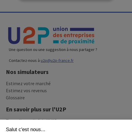
Une question ou une suggestion à nous partager ?
Contactez-nous à
u2p@u2p-france.fr
Nos simulateurs
Estimez votre marché
Estimez vos revenus
Glossaire
En savoir plus sur l'U2P
Toute l'actualité de l'U2P
Recevez la newsletter de l'U2P