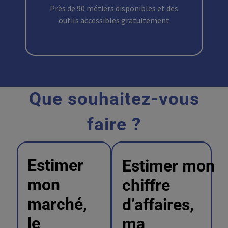
Près de 90 métiers disponibles et des
outils accessibles gratuitement
Que souhaitez-vous
faire ?
Estimer
Estimer mon
mon
chiffre
marché,
d’affaires,
le
ma