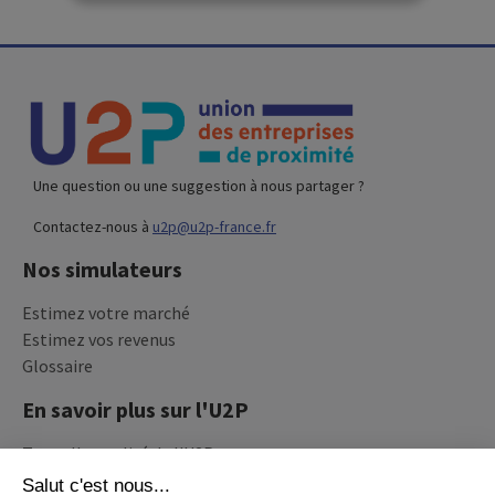
Une question ou une suggestion à nous partager ?
Contactez-nous à
u2p@u2p-france.fr
Nos simulateurs
Estimez votre marché
Estimez vos revenus
Glossaire
En savoir plus sur l'U2P
Toute l'actualité de l'U2P
Recevez la newsletter de l'U2P